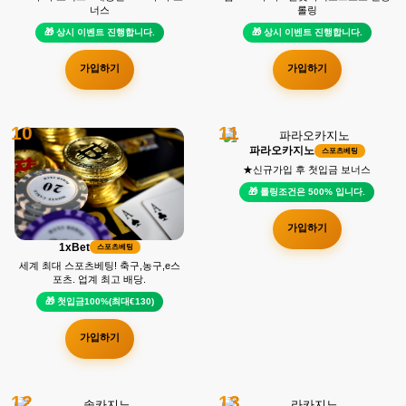
너스
롤링
🎁 상시 이벤트 진행합니다.
🎁 상시 이벤트 진행합니다.
가입하기
가입하기
10
11
파라오카지노
스포츠베팅
★신규가입 후 첫입금 보너스
🎁 롤링조건은 500% 입니다.
가입하기
1xBet
스포츠베팅
세계 최대 스포츠베팅! 축구,농구,e스
포츠. 업계 최고 배당.
🎁 첫입금100%(최대€130)
가입하기
12
13