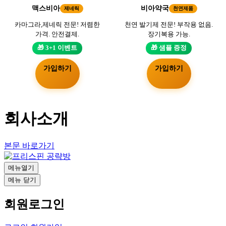
맥스비아
비아약국
제네릭
천연제품
카마그라,제네릭 전문! 저렴한
천연 발기제 전문! 부작용 없음.
가격. 안전결제.
장기복용 가능.
🎁 3+1 이벤트
🎁 샘플 증정
가입하기
가입하기
회사소개
본문 바로가기
메뉴열기
메뉴 닫기
회원로그인