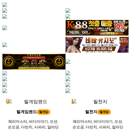
0
1
릴게임랜드
릴천지
릴게임
릴게임
체리마스터, 바다이야기, 오션,
체리마스터, 바다이야기, 오션,
손오공, 다빈치, 사파리, 알라딘
손오공, 다빈치, 사파리, 알라딘