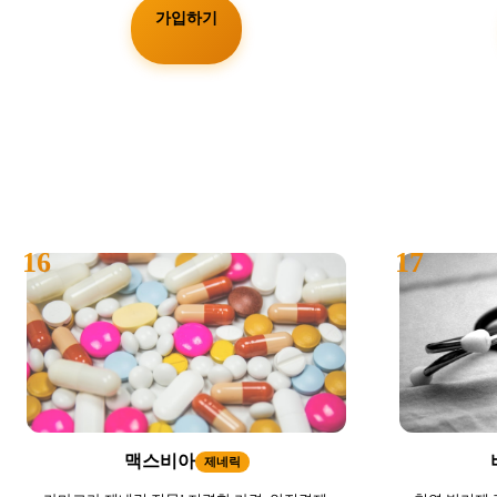
가입하기
16
17
맥스비아
제네릭