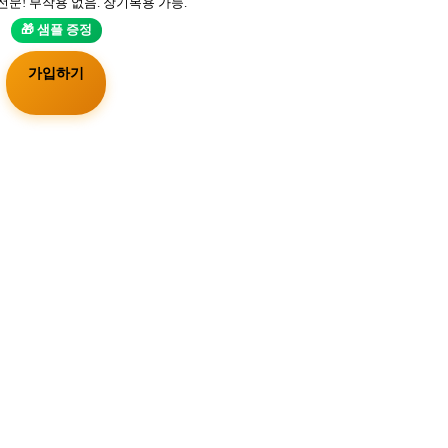
전문! 부작용 없음. 장기복용 가능.
🎁 샘플 증정
가입하기