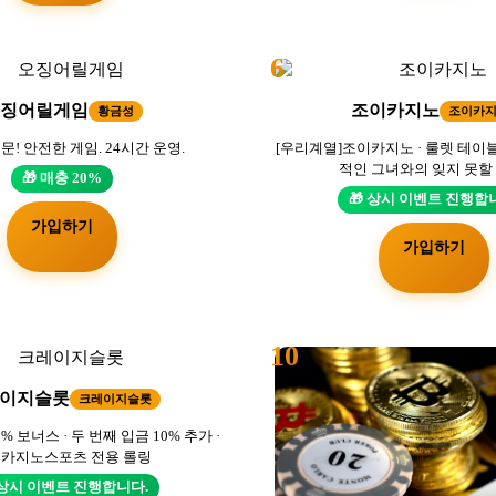
6
징어릴게임
조이카지노
황금성
조이카
문! 안전한 게임. 24시간 운영.
[우리계열]조이카지노 · 룰렛 테이
적인 그녀와의 잊지 못할 
🎁 매충 20%
🎁 상시 이벤트 진행합
가입하기
가입하기
10
이지슬롯
크레이지슬롯
% 보너스 · 두 번째 입금 10% 추가 ·
카지노스포츠 전용 롤링
 상시 이벤트 진행합니다.