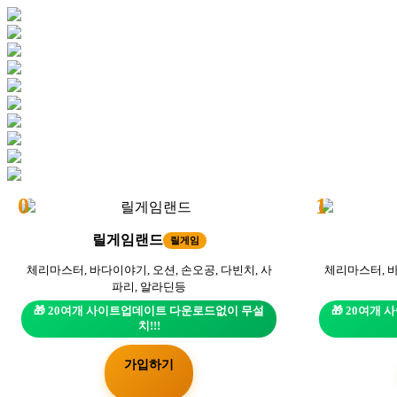
0
1
릴게임랜드
릴게임
체리마스터, 바다이야기, 오션, 손오공, 다빈치, 사
체리마스터, 바
파리, 알라딘등
🎁 20여개 사이트업데이트 다운로드없이 무설
🎁 20여개
치!!!
가입하기