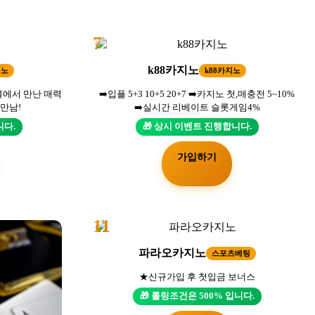
7
k88카지노
지노
k88카지노
블에서 만난 매력
➡️입플 5+3 10+5 20+7 ➡️카지노 첫,매충전 5~10%
만남!
➡️실시간 리베이트 슬롯게임4%
니다.
🎁 상시 이벤트 진행합니다.
가입하기
11
파라오카지노
스포츠베팅
★신규가입 후 첫입금 보너스
🎁 롤링조건은 500% 입니다.