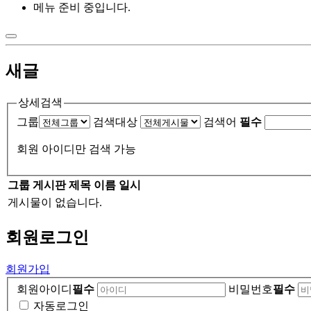
메뉴 준비 중입니다.
새글
상세검색
그룹
검색대상
검색어
필수
회원 아이디만 검색 가능
그룹
게시판
제목
이름
일시
게시물이 없습니다.
회원
로그인
회원가입
회원아이디
필수
비밀번호
필수
자동로그인