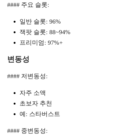
#### 주요 슬롯:
일반 슬롯: 96%
잭팟 슬롯: 88~94%
프리미엄: 97%+
변동성
#### 저변동성:
자주 소액
초보자 추천
예: 스타버스트
#### 중변동성: