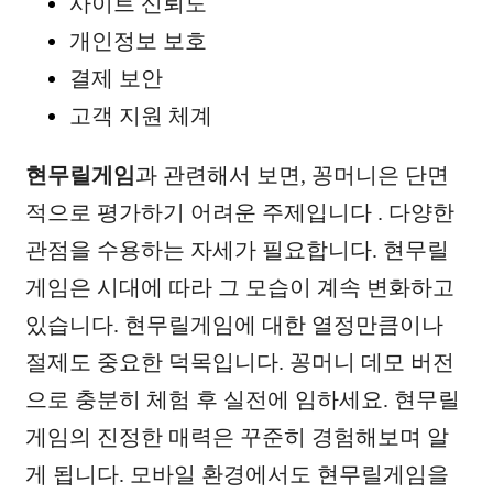
사이트 신뢰도
개인정보 보호
결제 보안
고객 지원 체계
현무릴게임
과 관련해서 보면, 꽁머니은 단면
적으로 평가하기 어려운 주제입니다 . 다양한
관점을 수용하는 자세가 필요합니다. 현무릴
게임은 시대에 따라 그 모습이 계속 변화하고
있습니다. 현무릴게임에 대한 열정만큼이나
절제도 중요한 덕목입니다. 꽁머니 데모 버전
으로 충분히 체험 후 실전에 임하세요. 현무릴
게임의 진정한 매력은 꾸준히 경험해보며 알
게 됩니다. 모바일 환경에서도 현무릴게임을