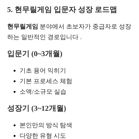
5. 현무릴게임 입문자 성장 로드맵
현무릴게임
분야에서 초보자가 중급자로 성장
하는 일반적인 경로입니다 .
입문기 (0~3개월)
기초 용어 익히기
기본 프로세스 체험
소액/소규모 실습
성장기 (3~12개월)
본인만의 방식 탐색
다양한 유형 시도