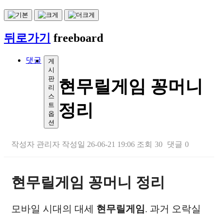
뒤로가기
freeboard
댓글
게
시
판
현무릴게임 꽁머니
리
스
정리
트
옵
션
작성자
관리자
작성일
26-06-21 19:06
조회
30
댓글
0
본문
현무릴게임 꽁머니 정리
모바일 시대의 대세
현무릴게임
. 과거 오락실