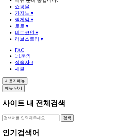
메뉴 준비 중입니다.
쇼핑몰
카지노 ▾
릴게임 ▾
토토 ▾
비트코인 ▾
러브스토리 ▾
FAQ
1:1문의
접속자
3
새글
사용자메뉴
메뉴 닫기
사이트 내 전체검색
검색
인기검색어