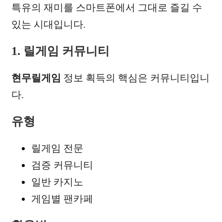
특유의 재미를 스마트폰에서 그대로 즐길 수
있는 시대입니다.
1. 릴게임 커뮤니티
현무릴게임
정보 획득의 핵심은 커뮤니티입니
다.
유형
릴게임 전문
검증 커뮤니티
일반 카지노
게임별 팬카페