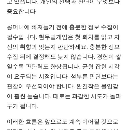
고 있습니다. 개인의 선택과 판단이 무엇보다
중요합니다.
꽁머니에 빠져들기 전에 충분한 정보 수집이
필수입니다. 현무릴게임은 첫 회차를 읽고 자
신의 취향과 맞는지 판단하세요. 충분한 정보
수집 뒤에 결정해도 늦지 않습니다. 경험이 쌓
일수록 판단력도 향상됩니다. 균형 잡힌 시각
이 요구되는 시점입니다. 섣부른 판단보다는
관찰이 우선되어야 합니다. 완결작은 몰입감
이 훨씬 높습니다. 때로는 과감한 시도가 돌파
구가 됩니다.
이러한 흐름은 앞으로도 계속 이어질 것으로