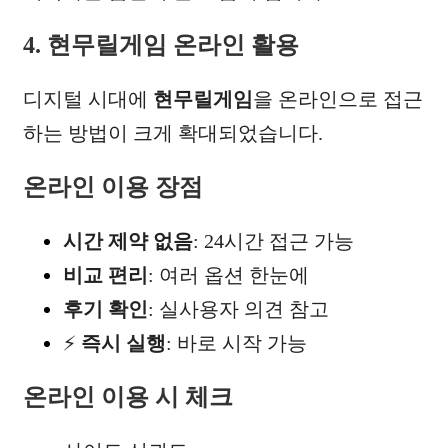
4. 현무릴게임 온라인 활용
디지털 시대에
현무릴게임
을 온라인으로 접근
하는 방법이 크게 확대되었습니다.
온라인 이용 장점
시간 제약 없음
: 24시간 접근 가능
비교 편리
: 여러 옵션 한눈에
후기 확인
: 실사용자 의견 참고
⚡
즉시 실행
: 바로 시작 가능
온라인 이용 시 체크