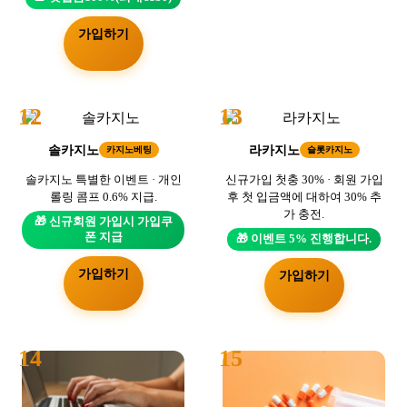
가입하기
12
13
솔카지노
라카지노
카지노베팅
슬롯카지노
솔카지노 특별한 이벤트 · 개인
신규가입 첫충 30% · 회원 가입
롤링 콤프 0.6% 지급.
후 첫 입금액에 대하여 30% 추
가 충전.
🎁 신규회원 가입시 가입쿠
폰 지급
🎁 이벤트 5% 진행합니다.
가입하기
가입하기
14
15