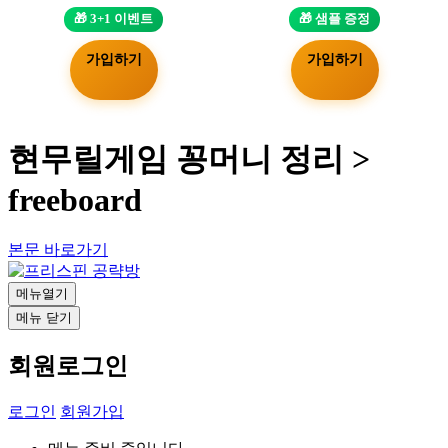
🎁 3+1 이벤트
🎁 샘플 증정
가입하기
가입하기
현무릴게임 꽁머니 정리 >
freeboard
본문 바로가기
메뉴열기
메뉴 닫기
회원로그인
로그인
회원가입