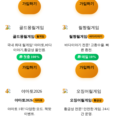
가입하기
가입하기
2
3
골드몽릴게임
릴짱릴게임
릴게임
바다이야기
국내 최대 릴게임! 야마토,바다
바다이야기 전문! 고환수율. 빠
이야기,황금성 올인원.
른 환전.
🎁 첫충 100%
🎁 매일 10%
가입하기
가입하기
4
5
야마토2026
오징어릴게임
야마토
황금성
야마토 1위! 다양한 모드. 잭팟
황금성 전문! 안전한 게임. 24시
이벤트.
간 운영.