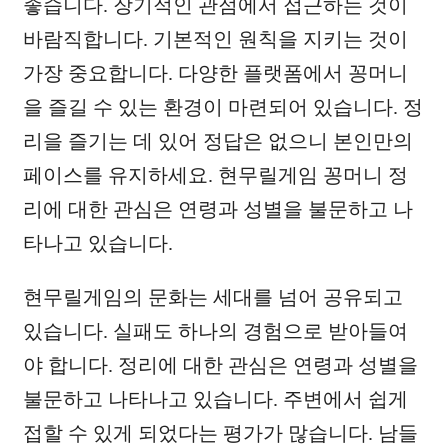
좋습니다. 장기적인 관점에서 접근하는 것이
바람직합니다. 기본적인 원칙을 지키는 것이
가장 중요합니다. 다양한 플랫폼에서 꽁머니
을 즐길 수 있는 환경이 마련되어 있습니다. 정
리을 즐기는 데 있어 정답은 없으니 본인만의
페이스를 유지하세요. 현무릴게임 꽁머니 정
리에 대한 관심은 연령과 성별을 불문하고 나
타나고 있습니다.
현무릴게임의 문화는 세대를 넘어 공유되고
있습니다. 실패도 하나의 경험으로 받아들여
야 합니다. 정리에 대한 관심은 연령과 성별을
불문하고 나타나고 있습니다. 주변에서 쉽게
접할 수 있게 되었다는 평가가 많습니다. 남들