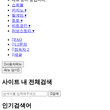
쇼핑몰
카지노 ▾
릴게임 ▾
토토 ▾
비트코인 ▾
러브스토리 ▾
FAQ
1:1문의
접속자
2
새글
사용자메뉴
메뉴 닫기
사이트 내 전체검색
검색
인기검색어