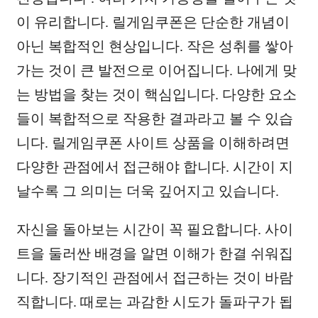
이 유리합니다. 릴게임쿠폰은 단순한 개념이
아닌 복합적인 현상입니다. 작은 성취를 쌓아
가는 것이 큰 발전으로 이어집니다. 나에게 맞
는 방법을 찾는 것이 핵심입니다. 다양한 요소
들이 복합적으로 작용한 결과라고 볼 수 있습
니다. 릴게임쿠폰 사이트 상품을 이해하려면
다양한 관점에서 접근해야 합니다. 시간이 지
날수록 그 의미는 더욱 깊어지고 있습니다.
자신을 돌아보는 시간이 꼭 필요합니다. 사이
트을 둘러싼 배경을 알면 이해가 한결 쉬워집
니다. 장기적인 관점에서 접근하는 것이 바람
직합니다. 때로는 과감한 시도가 돌파구가 됩