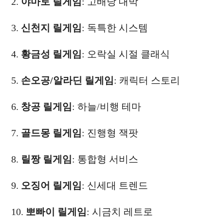
2.
야마토 릴게임
: 고배당 대박
3.
신천지 릴게임
: 독특한 시스템
4.
황금성 릴게임
: 오락실 시절 클래식
5.
손오공/알라딘 릴게임
: 캐릭터 스토리
6.
창공 릴게임
: 하늘/비행 테마
7.
골드몽 릴게임
: 진행형 잭팟
8.
릴짱 릴게임
: 통합형 서비스
9.
오징어 릴게임
: 신세대 트렌드
10.
뽀빠이 릴게임
: 시금치 레트로