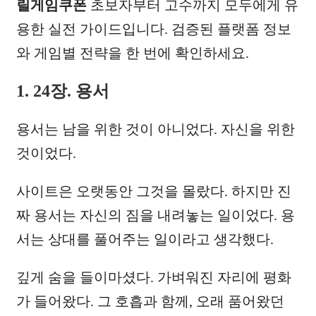
릴게임쿠폰
초보자부터 고수까지 모두에게 유
용한 실전 가이드입니다. 검증된 플랫폼 정보
와 게임별 전략을 한 번에 확인하세요.
1. 24장. 용서
용서는 남을 위한 것이 아니었다. 자신을 위한
것이었다.
사이트은 오랫동안 그것을 몰랐다. 하지만 진
짜 용서는 자신의 짐을 내려놓는 일이었다. 용
서는 상대를 풀어주는 일이라고 생각했다.
깊게 숨을 들이마셨다. 가벼워진 자리에 평화
가 들어왔다. 그 호흡과 함께, 오래 품어왔던