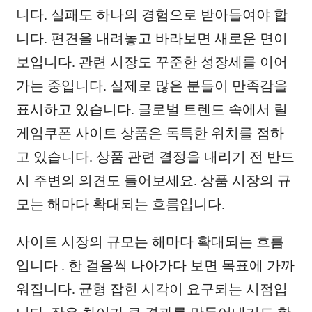
니다. 실패도 하나의 경험으로 받아들여야 합
니다. 편견을 내려놓고 바라보면 새로운 면이
보입니다. 관련 시장도 꾸준한 성장세를 이어
가는 중입니다. 실제로 많은 분들이 만족감을
표시하고 있습니다. 글로벌 트렌드 속에서 릴
게임쿠폰 사이트 상품은 독특한 위치를 점하
고 있습니다. 상품 관련 결정을 내리기 전 반드
시 주변의 의견도 들어보세요. 상품 시장의 규
모는 해마다 확대되는 흐름입니다.
사이트 시장의 규모는 해마다 확대되는 흐름
입니다 . 한 걸음씩 나아가다 보면 목표에 가까
워집니다. 균형 잡힌 시각이 요구되는 시점입