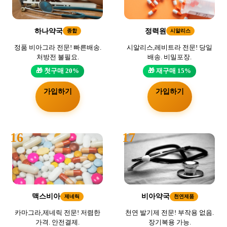
하나약국
정력원
종합
시알리스
정품 비아그라 전문! 빠른배송.
시알리스,레비트라 전문! 당일
처방전 불필요.
배송. 비밀포장.
🎁 첫구매 20%
🎁 재구매 15%
가입하기
가입하기
16
17
맥스비아
비아약국
제네릭
천연제품
카마그라,제네릭 전문! 저렴한
천연 발기제 전문! 부작용 없음.
가격. 안전결제.
장기복용 가능.