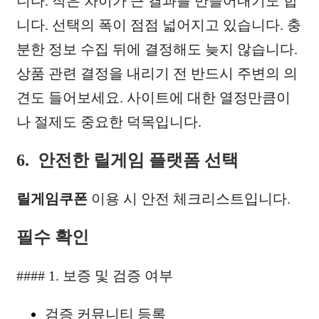
니다. 작은 차이가 큰 결과를 만들어내기도 합
니다. 선택의 폭이 점점 넓어지고 있습니다. 충
분한 정보 수집 뒤에 결정해도 늦지 않습니다.
상품 관련 결정을 내리기 전 반드시 주변의 의
견도 들어보세요. 사이트에 대한 열정만큼이
나 절제도 중요한 덕목입니다.
6. ️ 안전한 릴게임 플랫폼 선택
릴게임쿠폰
이용 시 안전 체크리스트입니다.
필수 확인
#### 1. 보증 및 검증 여부
검증 커뮤니티 등록