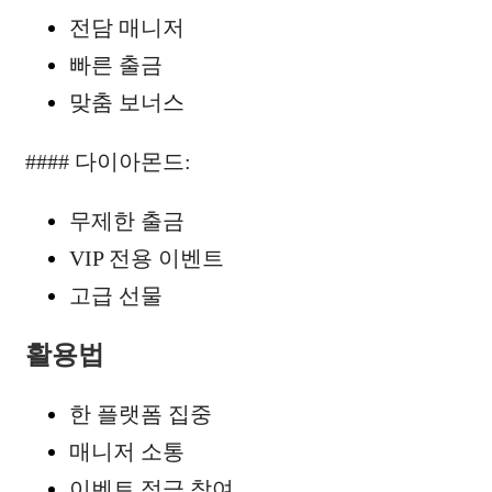
전담 매니저
빠른 출금
맞춤 보너스
#### 다이아몬드:
무제한 출금
VIP 전용 이벤트
고급 선물
활용법
한 플랫폼 집중
매니저 소통
이벤트 적극 참여