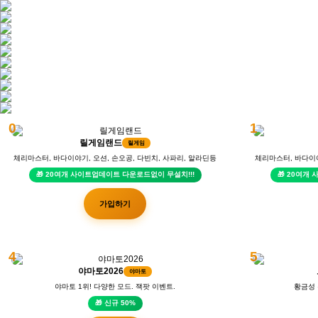
0
1
릴게임랜드
릴게임
체리마스터, 바다이야기, 오션, 손오공, 다빈치, 사파리, 알라딘등
체리마스터, 바다이야
🎁 20여개 사이트업데이트 다운로드없이 무설치!!!
🎁 20여개
가입하기
4
5
야마토2026
야마토
야마토 1위! 다양한 모드. 잭팟 이벤트.
황금성 
🎁 신규 50%