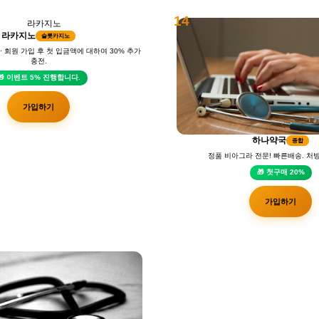
14
라카지노
슬롯카지노
· 회원 가입 후 첫 입금액에 대하여 30% 추가
충전.
🎁 이벤트 5% 진행합니다.
가입하기
하나약국
종합
정품 비아그라 전문! 빠른배송. 처
🎁 첫구매 20%
가입하기