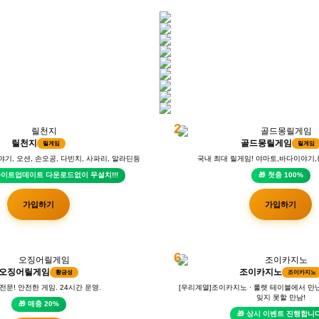
2
릴천지
골드몽릴게임
릴게임
릴게임
기, 오션, 손오공, 다빈치, 사파리, 알라딘등
국내 최대 릴게임! 야마토,바다이야기,
 사이트업데이트 다운로드없이 무설치!!!
🎁 첫충 100%
가입하기
가입하기
6
오징어릴게임
조이카지노
황금성
조이카지노
전문! 안전한 게임. 24시간 운영.
[우리계열]조이카지노 · 룰렛 테이블에서 만
잊지 못할 만남!
🎁 매충 20%
🎁 상시 이벤트 진행합니다