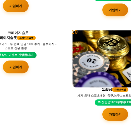
가입하기
가입하기
10
레이지슬롯
크레이지슬롯
보너스 · 두 번째 입금 10% 추가 · 슬롯카지노
스포츠 전용 롤링
🎁 상시 이벤트 진행합니다.
가입하기
1xBet
스포츠베팅
세계 최대 스포츠베팅! 축구,농구,e스포츠.
🎁 첫입금100%(최대€130
가입하기