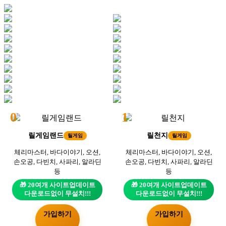
0
1
릴게임랜드
릴천지
릴게임
릴게임
체리마스터, 바다이야기, 오션,
체리마스터, 바다이야기, 오션,
손오공, 다빈치, 사파리, 알라딘
손오공, 다빈치, 사파리, 알라딘
등
등
🎁 20여개 사이트업데이트
🎁 20여개 사이트업데이트
다운로드없이 무설치!!!
다운로드없이 무설치!!!
가입하기
가입하기