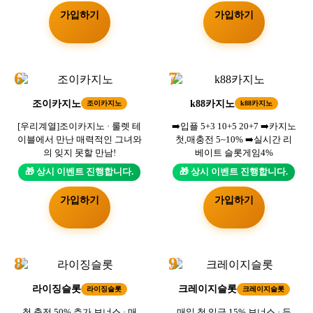
가입하기
가입하기
6
7
조이카지노
k88카지노
조이카지노
k88카지노
[우리계열]조이카지노 · 룰렛 테
➡️입플 5+3 10+5 20+7 ➡️카지노
이블에서 만난 매력적인 그녀와
첫,매충전 5~10% ➡️실시간 리
의 잊지 못할 만남!
베이트 슬롯게임4%
🎁 상시 이벤트 진행합니다.
🎁 상시 이벤트 진행합니다.
가입하기
가입하기
8
9
라이징슬롯
크레이지슬롯
라이징슬롯
크레이지슬롯
첫 충전 50% 추가 보너스 · 매
매일 첫 입금 15% 보너스 · 두